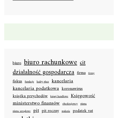
biuro rachunkowe
cit
biuro
działalność gospodarcza
firma
firmy
kancelaria
fiskus
fundacje
kadry płace
kancelaria podatkowa
koronawirus
Księgowość
książka przychodów
księgi handlowe
ministerstwo finansów
obcokrajowcy
pisma
pit
pit roczny
podatek vat
pisma urzędowe
podania