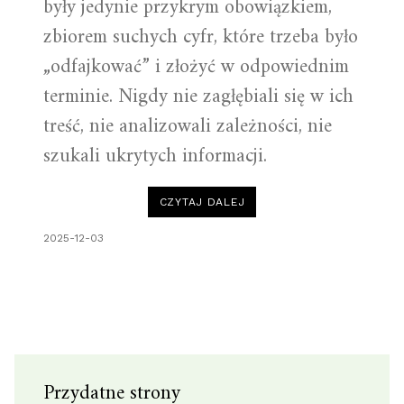
były jedynie przykrym obowiązkiem,
zbiorem suchych cyfr, które trzeba było
„odfajkować” i złożyć w odpowiednim
terminie. Nigdy nie zagłębiali się w ich
treść, nie analizowali zależności, nie
szukali ukrytych informacji.
“DLACZEGO
CZYTAJ DALEJ
WARTO
ANALIZOWAĆ
SPRAWOZDANIA
2025-12-03
FINANSOWE?
PRZYKŁAD
DWÓCH
FIRM.”
Przydatne strony