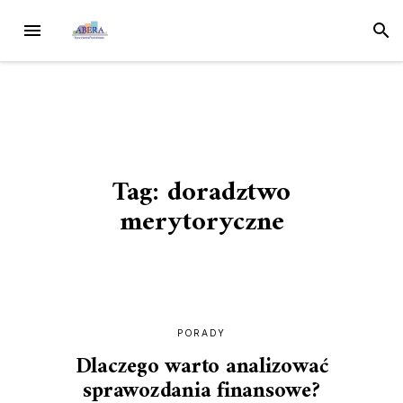
Przejdź
MENU
SZUK
do
treści
Tag:
doradztwo
merytoryczne
PORADY
Dlaczego warto analizować
sprawozdania finansowe?