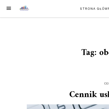
Przejdź
MENU
STRONA GŁÓW
do
treści
Tag:
ob
CE
Cennik us