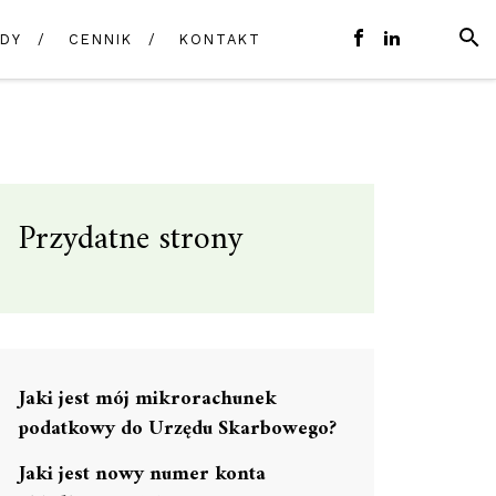
SZUK
DY
CENNIK
KONTAKT
E-
FACEBOOK
LINKEDIN
MAIL
Przydatne strony
Jaki jest mój mikrorachunek
podatkowy do Urzędu Skarbowego?
Jaki jest nowy numer konta