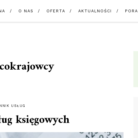
NA
O NAS
OFERTA
AKTUALNOŚCI
PORA
cokrajowcy
NNIK USŁUG
ług księgowych