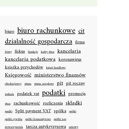
biuro rachunkowe
cit
biuro
działalność gospodarcza
firma
kancelaria
fiskus
firmy
fundacje
kadry płace
kancelaria podatkowa
koronawirus
książka przychodów
księgi handlowe
Księgowość
ministerstwo finansów
pit
pit roczny
obcokrajowcy
pisma
pisma urzędowe
podatki
podatek vat
promocja
podania
składki
rachunkowość
rozliczenia
płace
Split payment VAT
spółka
spadki
spółki
spółki cywilne
spółki komandytowe
spółki zoo
tarcza antykryzysowa
stowarzyszenia
umowy