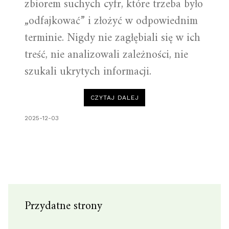
zbiorem suchych cyfr, które trzeba było
„odfajkować” i złożyć w odpowiednim
terminie. Nigdy nie zagłębiali się w ich
treść, nie analizowali zależności, nie
szukali ukrytych informacji.
“DLACZEGO
CZYTAJ DALEJ
WARTO
ANALIZOWAĆ
SPRAWOZDANIA
2025-12-03
FINANSOWE?
PRZYKŁAD
DWÓCH
FIRM.”
Przydatne strony