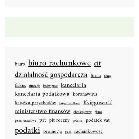
biuro rachunkowe
cit
biuro
działalność gospodarcza
firma
firmy
kancelaria
fiskus
fundacje
kadry płace
kancelaria podatkowa
koronawirus
Księgowość
książka przychodów
księgi handlowe
ministerstwo finansów
obcokrajowcy
pisma
pit
pit roczny
podatek vat
pisma urzędowe
podania
podatki
promocja
rachunkowość
płace