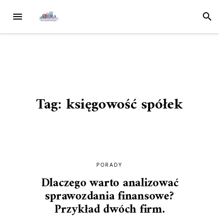
Przejdź
MENU
SZUK
do
treści
Tag:
księgowość spółek
PORADY
Dlaczego warto analizować
sprawozdania finansowe?
Przykład dwóch firm.