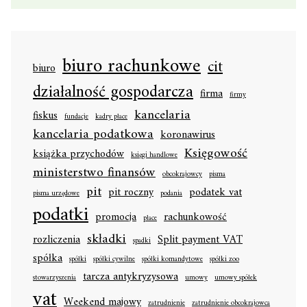
biuro rachunkowe
cit
biuro
działalność gospodarcza
firma
firmy
kancelaria
fiskus
fundacje
kadry płace
kancelaria podatkowa
koronawirus
Księgowość
książka przychodów
księgi handlowe
ministerstwo finansów
obcokrajowcy
pisma
pit
pit roczny
podatek vat
pisma urzędowe
podania
podatki
promocja
rachunkowość
płace
składki
rozliczenia
Split payment VAT
spadki
spółka
spółki
spółki cywilne
spółki komandytowe
spółki zoo
tarcza antykryzysowa
stowarzyszenia
umowy
umowy spółek
vat
Weekend majowy
zatrudnienie
zatrudnienie obcokrajowca