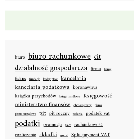
biuro rachunkowe
cit
biuro
działalność gospodarcza
firma
firmy
kancelaria
fiskus
fundacje
kadry płace
kancelaria podatkowa
koronawirus
Księgowość
książka przychodów
księgi handlowe
ministerstwo finansów
obcokrajowcy
pisma
pit
pit roczny
podatek vat
pisma urzędowe
podania
podatki
promocja
rachunkowość
płace
składki
rozliczenia
Split payment VAT
spadki