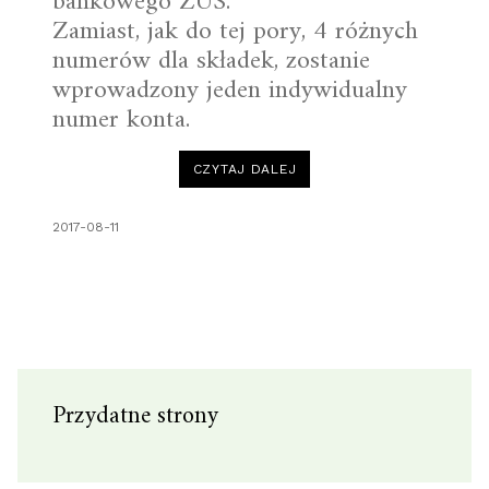
bankowego ZUS.
Zamiast, jak do tej pory, 4 różnych
numerów dla składek, zostanie
wprowadzony jeden indywidualny
numer konta.
CZYTAJ DALEJ
“NOWY
NUMER
KONTA
BANKOWEGO
ZUS!”
2017-08-11
Przydatne strony