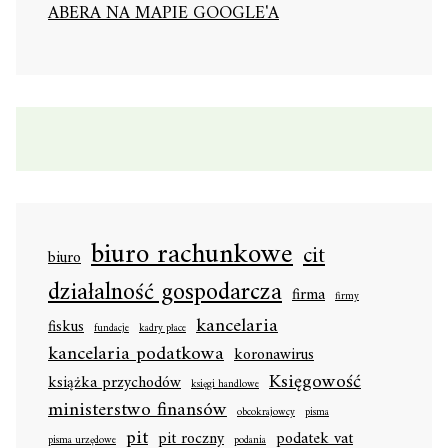
ABERA NA MAPIE GOOGLE'A
biuro rachunkowe
cit
biuro
działalność gospodarcza
firma
firmy
kancelaria
fiskus
fundacje
kadry płace
kancelaria podatkowa
koronawirus
Księgowość
książka przychodów
księgi handlowe
ministerstwo finansów
obcokrajowcy
pisma
pit
pit roczny
podatek vat
pisma urzędowe
podania