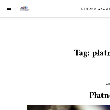
Przejdź
MENU
STRONA GŁÓW
do
treści
Tag:
płat
A
Płatn