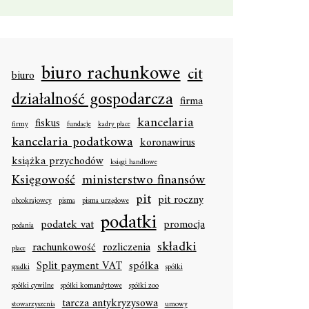
biuro rachunkowe
cit
biuro
działalność gospodarcza
firma
kancelaria
fiskus
firmy
fundacje
kadry płace
kancelaria podatkowa
koronawirus
książka przychodów
księgi handlowe
Księgowość
ministerstwo finansów
pit
pit roczny
obcokrajowcy
pisma
pisma urzędowe
podatki
podatek vat
promocja
podania
składki
rachunkowość
rozliczenia
płace
Split payment VAT
spółka
spadki
spółki
spółki cywilne
spółki komandytowe
spółki zoo
tarcza antykryzysowa
stowarzyszenia
umowy