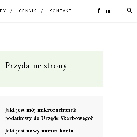
SZUK
DY
CENNIK
KONTAKT
E-
FACEBOOK
LINKEDIN
MAIL
Przydatne strony
Jaki jest mój mikrorachunek
podatkowy do Urzędu Skarbowego?
Jaki jest nowy numer konta