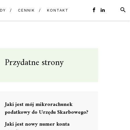
SZUK
DY
CENNIK
KONTAKT
E-
FACEBOOK
LINKEDIN
MAIL
Przydatne strony
Jaki jest mój mikrorachunek
podatkowy do Urzędu Skarbowego?
Jaki jest nowy numer konta