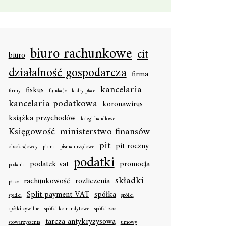
biuro rachunkowe
cit
biuro
działalność gospodarcza
firma
kancelaria
fiskus
firmy
fundacje
kadry płace
kancelaria podatkowa
koronawirus
książka przychodów
księgi handlowe
Księgowość
ministerstwo finansów
pit
pit roczny
obcokrajowcy
pisma
pisma urzędowe
podatki
podatek vat
promocja
podania
składki
rachunkowość
rozliczenia
płace
Split payment VAT
spółka
spadki
spółki
spółki cywilne
spółki komandytowe
spółki zoo
tarcza antykryzysowa
stowarzyszenia
umowy