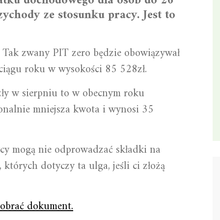
atku dochodowego dla osób do 26
zychody ze stosunku pracy. Jest to
. Tak zwany PIT zero będzie obowiązywał
ciągu roku w wysokości 85 528zł.
ły w sierpniu to w obecnym roku
onalnie mniejsza kwota i wynosi 35
wcy mogą nie odprowadzać składki na
órych dotyczy ta ulga, jeśli ci złożą
 pobrać dokument.