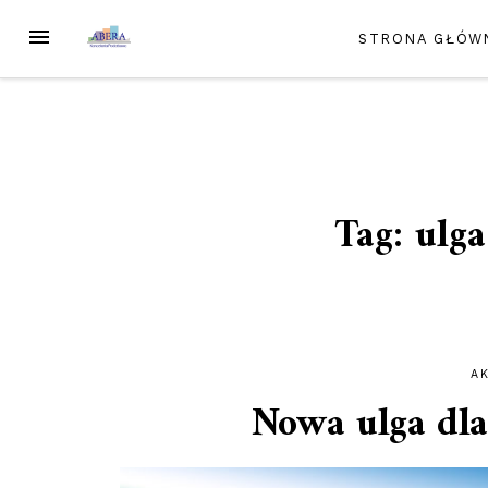
Przejdź
MENU
STRONA GŁÓW
do
treści
Tag:
ulg
A
Nowa ulga dla