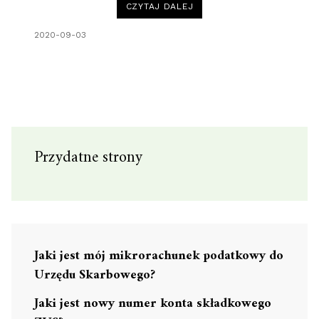
“JPK
CZYTAJ DALEJ
V7
–
NOWE
2020-09-03
OBOWIĄZKI
PODATNIKÓW
VAT
OD
1
PAŹDZIERNIKA
2020
ROKU.”
Przydatne strony
Jaki jest mój mikrorachunek podatkowy do
Urzędu Skarbowego?
Jaki jest nowy numer konta składkowego