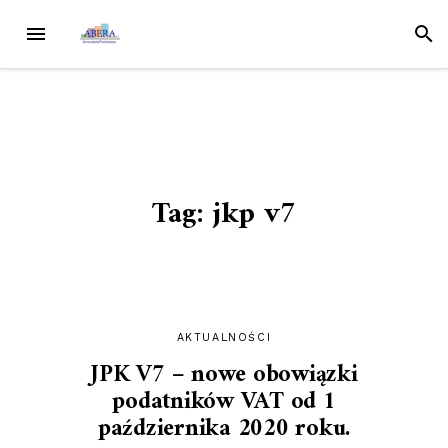
Przejdź
MENU
SZUK
do
treści
Tag:
jkp v7
AKTUALNOŚCI
JPK V7 – nowe obowiązki
podatników VAT od 1
października 2020 roku.