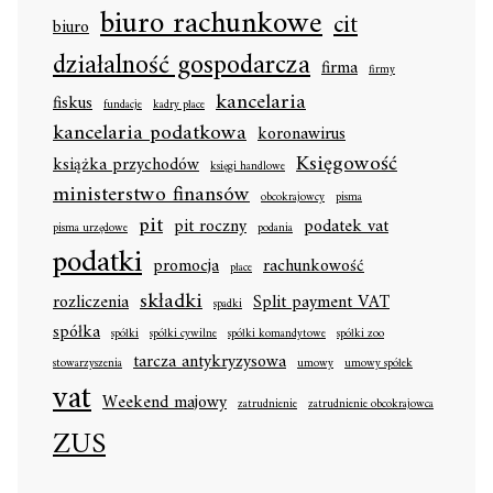
biuro rachunkowe
cit
biuro
działalność gospodarcza
firma
firmy
kancelaria
fiskus
fundacje
kadry płace
kancelaria podatkowa
koronawirus
Księgowość
książka przychodów
księgi handlowe
ministerstwo finansów
obcokrajowcy
pisma
pit
pit roczny
podatek vat
pisma urzędowe
podania
podatki
promocja
rachunkowość
płace
składki
rozliczenia
Split payment VAT
spadki
spółka
spółki
spółki cywilne
spółki komandytowe
spółki zoo
tarcza antykryzysowa
stowarzyszenia
umowy
umowy spółek
vat
Weekend majowy
zatrudnienie
zatrudnienie obcokrajowca
ZUS