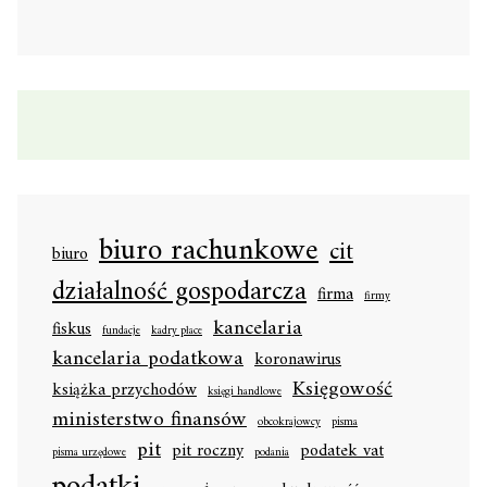
biuro rachunkowe
cit
biuro
działalność gospodarcza
firma
firmy
kancelaria
fiskus
fundacje
kadry płace
kancelaria podatkowa
koronawirus
Księgowość
książka przychodów
księgi handlowe
ministerstwo finansów
obcokrajowcy
pisma
pit
pit roczny
podatek vat
pisma urzędowe
podania