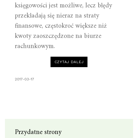
księgowości jest możliwe, lecz błędy
przekładają się nieraz na straty
finansowe, częstokroć większe niż
kwoty zaoszczędzone na biurze
rachunkowym.
“DLACZEGO
CZYTAJ DALEJ
WARTO
WYBRAĆ
USŁUGĘ
W
2017-03-17
BIURZE
RACHUNKOWYM?”
Przydatne strony