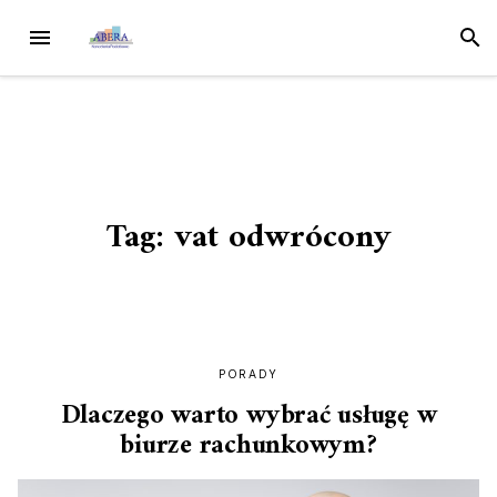
Przejdź
MENU
SZUK
do
treści
Tag:
vat odwrócony
PORADY
Dlaczego warto wybrać usługę w
biurze rachunkowym?