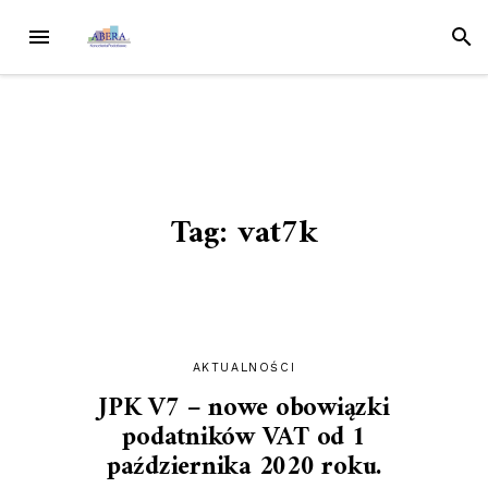
Przejdź
MENU
SZUK
do
treści
Tag:
vat7k
AKTUALNOŚCI
JPK V7 – nowe obowiązki
podatników VAT od 1
października 2020 roku.