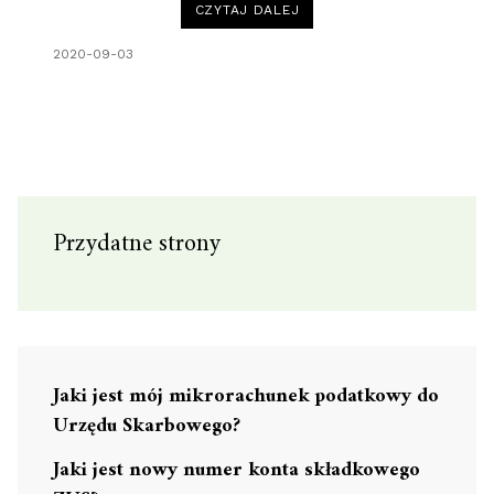
“JPK
CZYTAJ DALEJ
V7
–
NOWE
2020-09-03
OBOWIĄZKI
PODATNIKÓW
VAT
OD
1
PAŹDZIERNIKA
2020
ROKU.”
Przydatne strony
Jaki jest mój mikrorachunek podatkowy do
Urzędu Skarbowego?
Jaki jest nowy numer konta składkowego