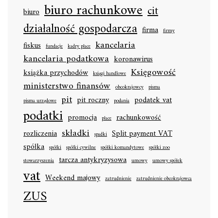
biuro rachunkowe
cit
biuro
działalność gospodarcza
firma
firmy
kancelaria
fiskus
fundacje
kadry płace
kancelaria podatkowa
koronawirus
Księgowość
książka przychodów
księgi handlowe
ministerstwo finansów
obcokrajowcy
pisma
pit
pit roczny
podatek vat
pisma urzędowe
podania
podatki
promocja
rachunkowość
płace
składki
rozliczenia
Split payment VAT
spadki
spółka
spółki
spółki cywilne
spółki komandytowe
spółki zoo
tarcza antykryzysowa
stowarzyszenia
umowy
umowy spółek
vat
Weekend majowy
zatrudnienie
zatrudnienie obcokrajowca
ZUS