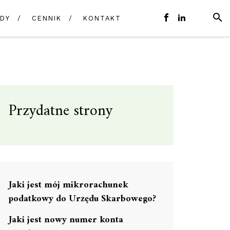
SZUK
DY
CENNIK
KONTAKT
E-
FACEBOOK
LINKEDIN
MAIL
Przydatne strony
Jaki jest mój mikrorachunek
podatkowy do Urzędu Skarbowego?
Jaki jest nowy numer konta