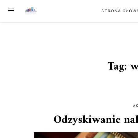
Przejdź
MENU
STRONA GŁÓW
do
treści
Tag:
w
A
Odzyskiwanie nal