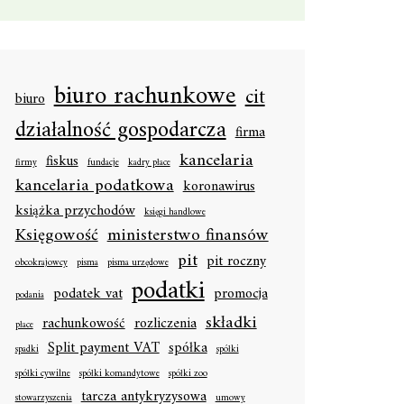
biuro rachunkowe
cit
biuro
działalność gospodarcza
firma
kancelaria
fiskus
firmy
fundacje
kadry płace
kancelaria podatkowa
koronawirus
książka przychodów
księgi handlowe
Księgowość
ministerstwo finansów
pit
pit roczny
obcokrajowcy
pisma
pisma urzędowe
podatki
podatek vat
promocja
podania
składki
rachunkowość
rozliczenia
płace
Split payment VAT
spółka
spadki
spółki
spółki cywilne
spółki komandytowe
spółki zoo
tarcza antykryzysowa
stowarzyszenia
umowy