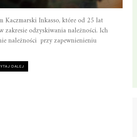
m Kaczmarski Inkasso, które od 25 lat
w zakresie odzyskiwania należności. Ich
nie należności przy zapewnienieniu
“ODZYSKIWANIE
YTAJ DALEJ
NALEŻNOŚCI
–
NOWA
OFERTA”